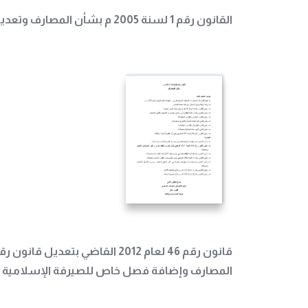
القانون رقم 1 لسنة 2005 م بشأن المصارف وتعديله
المصارف وإضافة فصل خاص للصيرفة الإسلامية