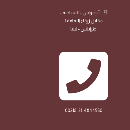
‫مقابل‬ ‫زرقاء‬ ‫اليمامة‬ 1
طرابلس - ليبيا
00218-21-4844550