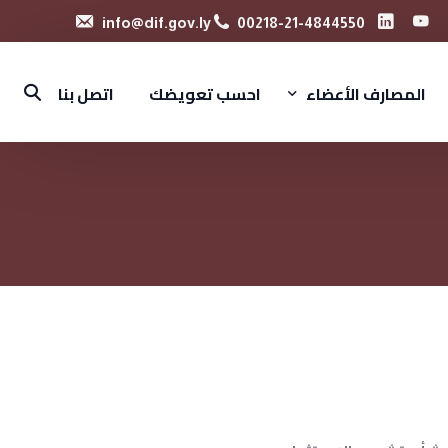
‫‪
info@dif.gov.ly
00218-21-4844550
المصارف الأعضاء
احسب تعويضك
اتصل بنا
المصارف التجارية
المصارف الإسلامية