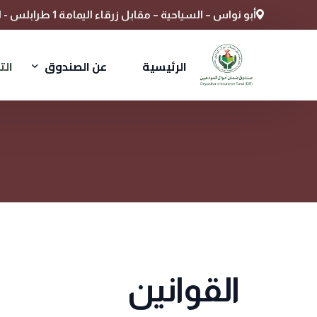
أبو‬ ‫نواس‬ ‫–‬ ‫السياحية‬ ‫–‬ ‫مقابل‬ ‫زرقاء‬ ‫اليمامة‬ 1 طرابلس - ليبيا
الرئيسية
عن الصندوق
الت
نبذة عن الصندوق
مجلس الإدارة
الإدارة التنفيذية
الهيكل التنظيمي
القوانين