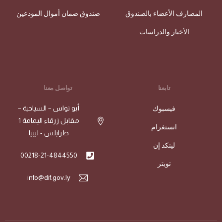
المصارف الأعضاء بالصندوق‬
صندوق ضمان أموال المودعين
الأخبار والدراسات
تابعنا
تواصل معنا
فيسبوك
‫مقابل‬ ‫زرقاء‬ ‫اليمامة‬ 1
انستغرام
طرابلس - ليبيا
لينكد إن
00218-21-4844550
تويتر
info@dif.gov.ly